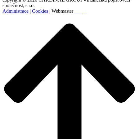
společnost, s.r.o.
Administrace
|
Cookies
| Webmaster
Svopa