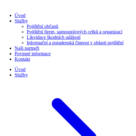
Úvod
Služby
Pojištění občanů
Pojištění firem, samosprávných celků a organizací
Likvidace škodních událostí
Informační a poradenská činnost v oblasti pojištění
Naši partneři
Povinné informace
Kontakt
Úvod
Služby