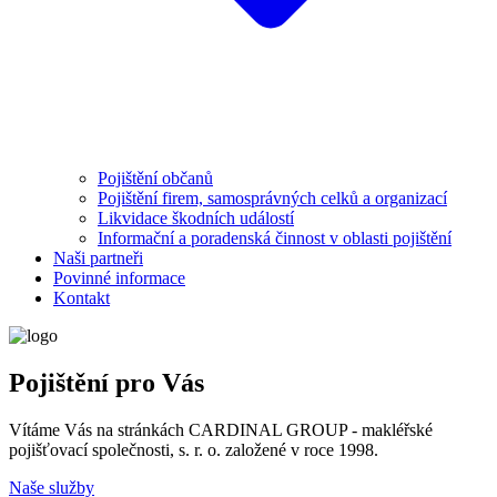
Pojištění občanů
Pojištění firem, samosprávných celků a organizací
Likvidace škodních událostí
Informační a poradenská činnost v oblasti pojištění
Naši partneři
Povinné informace
Kontakt
Pojištění pro Vás
Vítáme Vás na stránkách CARDINAL GROUP - makléřské
pojišťovací společnosti, s. r. o. založené v roce 1998.
Naše služby