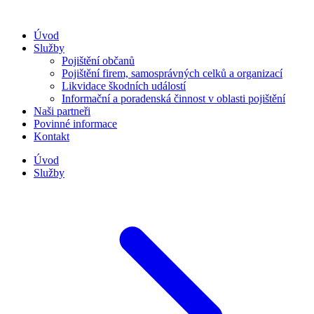
Úvod
Služby
Pojištění občanů
Pojištění firem, samosprávných celků a organizací
Likvidace škodních událostí
Informační a poradenská činnost v oblasti pojištění
Naši partneři
Povinné informace
Kontakt
Úvod
Služby