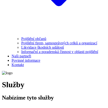
Pojištění občanů
Pojištění firem, samosprávných celků a organizací
Likvidace škodních událostí
Informační a poradenská činnost v oblasti pojištění
Naši partneři
Povinné informace
Kontakt
Služby
Nabízíme tyto služby