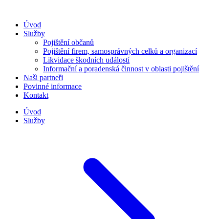
Úvod
Služby
Pojištění občanů
Pojištění firem, samosprávných celků a organizací
Likvidace škodních událostí
Informační a poradenská činnost v oblasti pojištění
Naši partneři
Povinné informace
Kontakt
Úvod
Služby